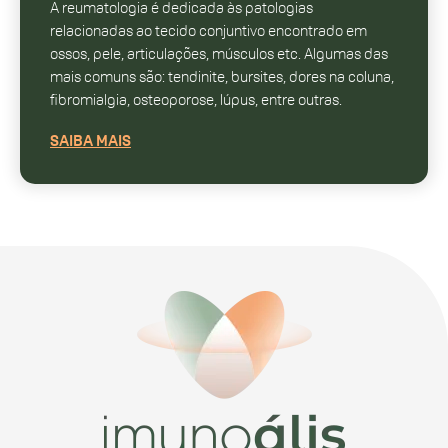
A reumatologia é dedicada às patologias
relacionadas ao tecido conjuntivo encontrado em
ossos, pele, articulações, músculos etc. Algumas das
mais comuns são: tendinite, bursites, dores na coluna,
fibromialgia, osteoporose, lúpus, entre outras.
SAIBA MAIS