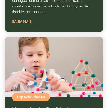
Condições comuns são: diabetes, obesidade,
colesterol alto, ovários policísticos, disfunções da
tireoide, entre outras.
SAIBA MAIS
Especialidades