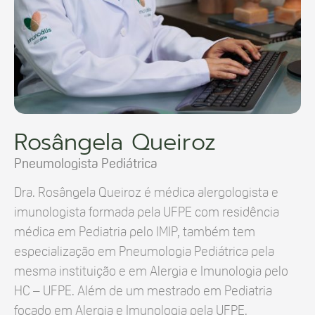
Rosângela Queiroz
Pneumologista Pediátrica
Dra. Rosângela Queiroz é médica alergologista e
imunologista formada pela UFPE com residência
médica em Pediatria pelo IMIP, também tem
especialização em Pneumologia Pediátrica pela
mesma instituição e em Alergia e Imunologia pelo
HC – UFPE. Além de um mestrado em Pediatria
focado em Alergia e Imunologia pela UFPE.