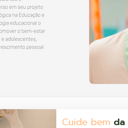
erso em seu projeto
ógica na Educação e
ogia educacional o
romover o bem-estar
 e adolescentes,
crescimento pessoal
Cuide bem
da