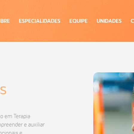
BRE
ESPECIALIDADES
EQUIPE
UNIDADES
s
do em Terapia
reender e auxiliar
ocionais e