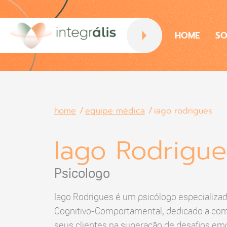
HOME
SO
home
equipe médica
iago rodrigues
Iago Rodrigue
Psicologo
Iago Rodrigues é um psicólogo especializa
Cognitivo-Comportamental, dedicado a comp
seus clientes na superação de desafios em