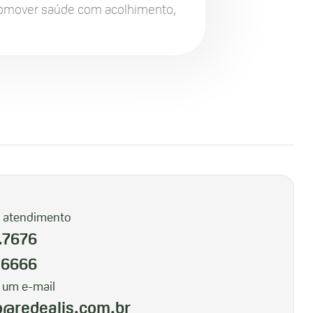
romover saúde com acolhimento,
e atendimento
.7676
.6666
 um e-mail
o@redealis.com.br