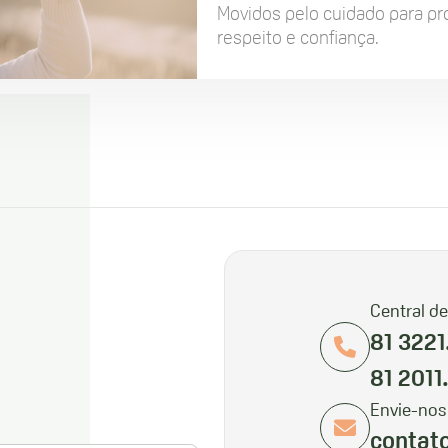
Movidos pelo cuidado para p
respeito e confiança.
Central d
81 3221
81 2011
Envie-nos
contat